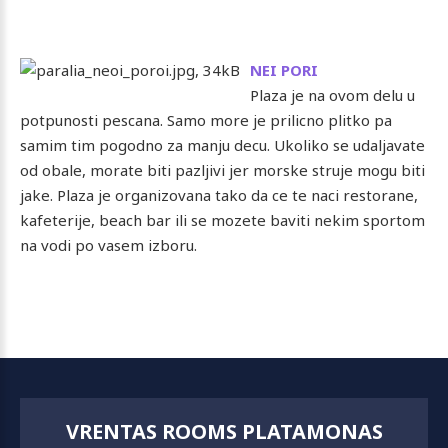
NEI PORI
Plaza je na ovom delu u
potpunosti pescana. Samo more je prilicno plitko pa
samim tim pogodno za manju decu. Ukoliko se udaljavate
od obale, morate biti pazljivi jer morske struje mogu biti
jake. Plaza je organizovana tako da ce te naci restorane,
kafeterije, beach bar ili se mozete baviti nekim sportom
na vodi po vasem izboru.
VRENTAS ROOMS PLATAMONAS