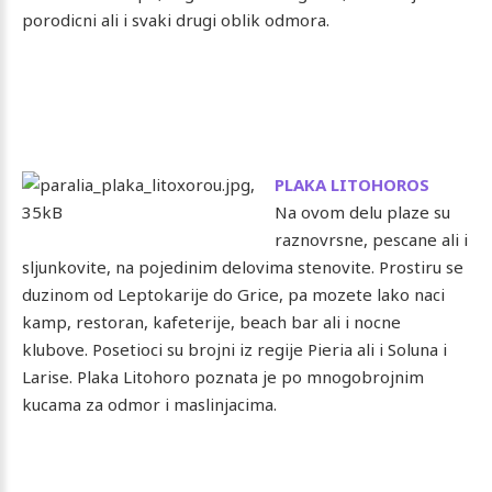
porodicni ali i svaki drugi oblik odmora.
PLAKA LITOHOROS
Na ovom delu plaze su
raznovrsne, pescane ali i
sljunkovite, na pojedinim delovima stenovite. Prostiru se
duzinom od Leptokarije do Grice, pa mozete lako naci
kamp, restoran, kafeterije, beach bar ali i nocne
klubove. Posetioci su brojni iz regije Pieria ali i Soluna i
Larise. Plaka Litohoro poznata je po mnogobrojnim
kucama za odmor i maslinjacima.