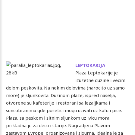
LEPTOKARIJA
Plaza Leptokarije je
izuzetne duzine i vecim
delom peskovita. Na nekim delovima (narocito uz samo
more) je sljunkovita. Duzinom plaze, ispred naselja,
otvorene su kafeterije i restorani sa lezaljkama i
suncobranima gde posetici mogu uzivati uz kafu i pice.
Plaza, sa peskom i sitnim sljunkom uz ivicu mora,
prikladna je za decu i starije. Nagradjena Plavom
zastavom Evrope, organizovana i sigurna, idealna je za