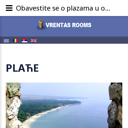
Obavestite se o plazama u okolini Platamona Grcka, mestu u kome se nalaze sobe za iznajmljivanke i studia vrentas rooms
PLAЋE